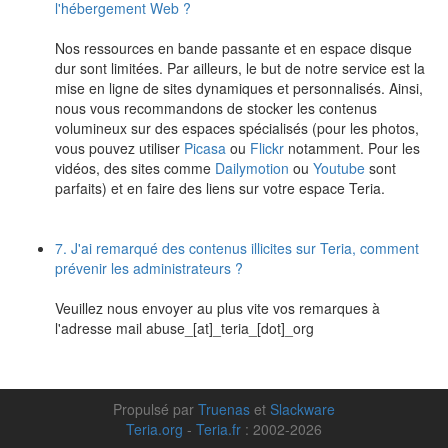
l'hébergement Web ?
Nos ressources en bande passante et en espace disque
dur sont limitées. Par ailleurs, le but de notre service est la
mise en ligne de sites dynamiques et personnalisés. Ainsi,
nous vous recommandons de stocker les contenus
volumineux sur des espaces spécialisés (pour les photos,
vous pouvez utiliser
Picasa
ou
Flickr
notamment. Pour les
vidéos, des sites comme
Dailymotion
ou
Youtube
sont
parfaits) et en faire des liens sur votre espace Teria.
7. J'ai remarqué des contenus illicites sur Teria, comment
prévenir les administrateurs ?
Veuillez nous envoyer au plus vite vos remarques à
l'adresse mail abuse_[at]_teria_[dot]_org
Propulsé par
Truenas
et
Slackware
Teria.org
-
Teria.fr
: 2002-2026